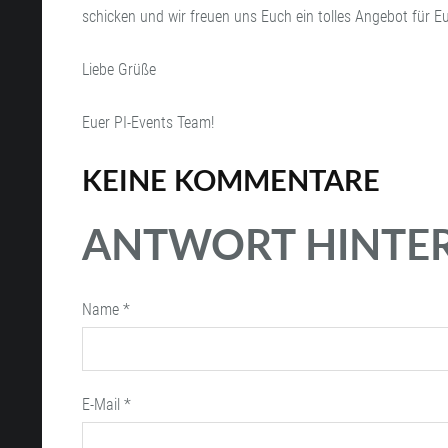
schicken und wir freuen uns Euch ein tolles Angebot für Eu
Liebe Grüße
Euer PI-Events Team!
KEINE KOMMENTARE
ANTWORT HINTE
Name *
E-Mail *