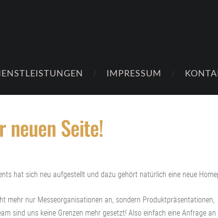
IENSTLEISTUNGEN
IMPRESSUM
KONTA
 neuen Seite!
ents hat sich neu aufgestellt und dazu gehört natürlich eine neue Hom
cht mehr nur Messeorganisationen an, sondern Produktpräsentationen,
eam sind uns keine Grenzen mehr gesetzt! Also einfach eine Anfrage an