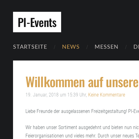
PI-Events
STARTSEITE
NEWS
MESSEN
D
Willkommen auf unserer
19. Januar, 2018 um 15:39 Uhr,
Keine Kommentare
Liebe Freunde der ausgelassenen Freizeitgestaltung! PI-Ev
Wir haben unser Sortiment ausgedehnt und bieten nun ni
Feierorganisationen und vieles mehr. Durch unser neues T